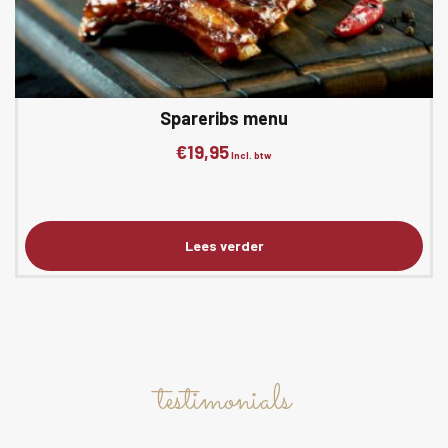
Spareribs menu
€
19,95
Incl. btw
Lees verder
testimonials
What our clients say