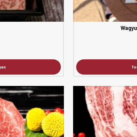
Wagyu 
gen
To