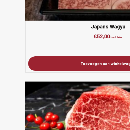
Japans Wagyu
€
52,00
Incl. btw
Toevoegen aan winkelwa