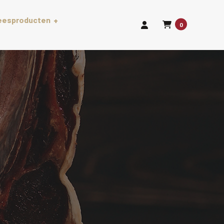
leesproducten
0
len