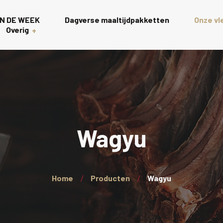
N DE WEEK
Dagverse maaltijdpakketten
Onze v
Overig
Gourmet
s
Rollades
t
Charcuterie scha
Wagyu
Wagyu
Kalkoen
Home
Producten
Wagyu
Wellington’s