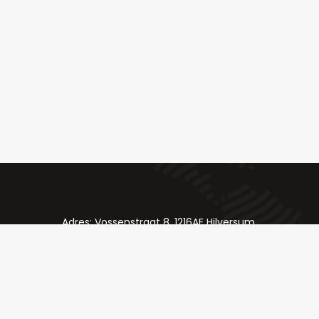
Adres: Vossenstraat 8, 1216AE Hilversum
Telefoon: 035 624 84 98
Email: bestellingen@slagerij-chateaubriand.nl
Klik hier voor onze socials