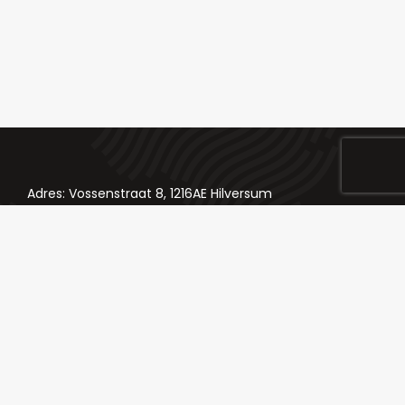
Adres: Vossenstraat 8, 1216AE Hilversum
Telefoon: 035 624 84 98
Email: bestellingen@slagerij-chateaubriand.nl
Klik hier voor onze socials
Slagerij Chateau Briand © All Rights Reserved - 2024 -
KH-webworks