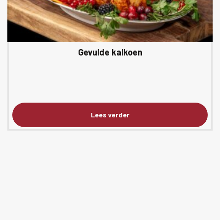
de
productpagina
Gevulde kalkoen
Lees verder