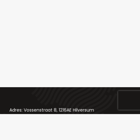
Adres: Vossenstraat 8, 1216AE Hilversum
Telefoon: 035 624 84 98
Email: bestellingen@slagerij-chateaubriand.nl
Klik hier voor onze socials