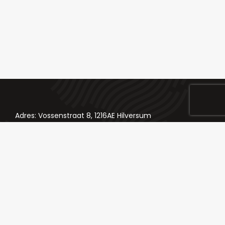
Adres: Vossenstraat 8, 1216AE Hilversum
Telefoon: 035 624 84 98
Email: bestellingen@slagerij-chateaubriand.nl
Klik hier voor onze socials
Slagerij Chateau Briand © All Rights Reserved - 2024 -
KH-webworks