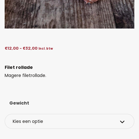
€
12,00
-
€
32,00
Prijsklasse:
Incl. btw
€12,00
tot
Filet rollade
€32,00
Magere filetrollade.
Gewicht