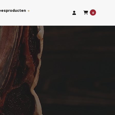
leesproducten
0
len