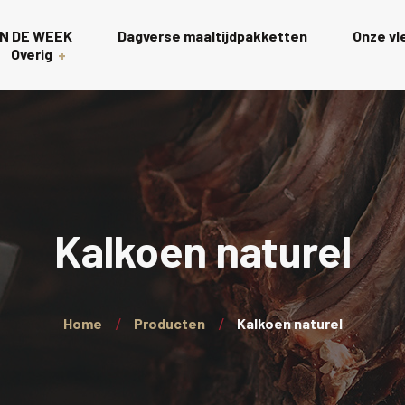
N DE WEEK
Dagverse maaltijdpakketten
Onze v
Overig
Gourmet
s
Rollades
t
Charcuterie scha
Kalkoen naturel
Wagyu
Kalkoen
Home
Producten
Kalkoen naturel
Wellington’s