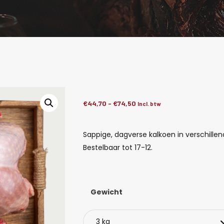
€
44,70
-
€
74,50
Prijsklasse:
Incl. btw
€44,70
tot
Sappige, dagverse kalkoen in verschillen
€74,50
Bestelbaar tot 17-12.
Gewicht