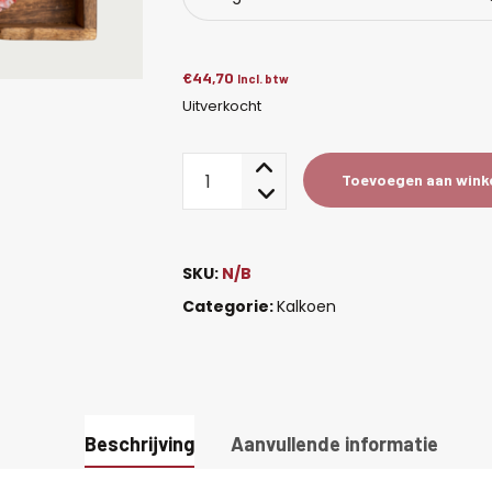
€
44,70
Incl. btw
Uitverkocht
Kalkoen
Toevoegen aan wink
naturel
aantal
SKU:
N/B
Categorie:
Kalkoen
Beschrijving
Aanvullende informatie