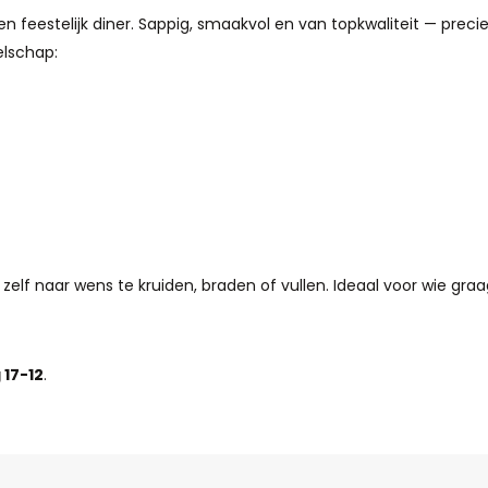
en feestelijk diner. Sappig, smaakvol en van topkwaliteit — pre
elschap:
elf naar wens te kruiden, braden of vullen. Ideaal voor wie graa
 17-12
.