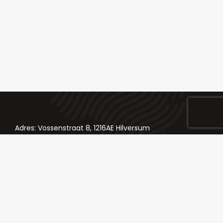
Adres: Vossenstraat 8, 1216AE Hilversum
Telefoon: 035 624 84 98
Email: bestellingen@slagerij-chateaubriand.nl
Klik hier voor onze socials