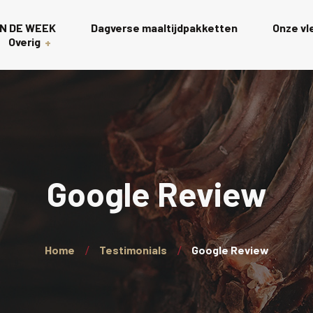
N DE WEEK
Dagverse maaltijdpakketten
Onze v
Overig
Gourmet
s
Rollades
t
Charcuterie scha
Google Review
Wagyu
Kalkoen
Home
Testimonials
Google Review
Wellington’s