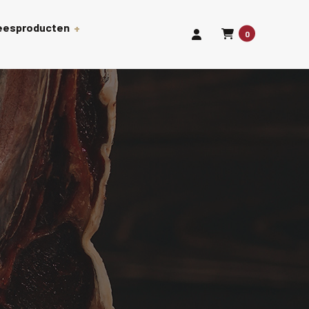
leesproducten
0
len