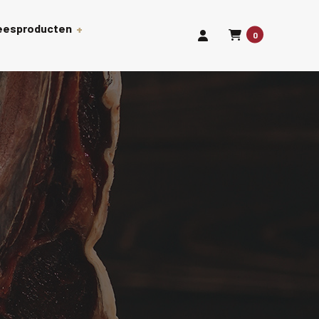
leesproducten
0
len