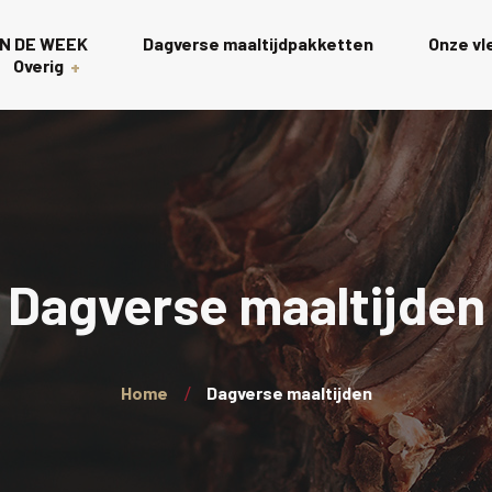
N DE WEEK
Dagverse maaltijdpakketten
Onze v
Overig
Gourmet
s
Rollades
t
Charcuterie scha
Dagverse maaltijden
Wagyu
Kalkoen
Home
Dagverse maaltijden
Wellington’s