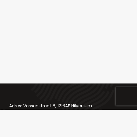
Adres: Vossenstraat 8, 1216AE Hilversum
Telefoon: 035 624 84 98
Email: bestellingen@slagerij-chateaubriand.nl
Klik hier voor onze socials